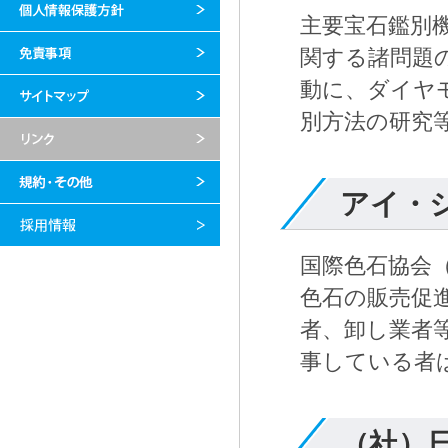
主要宝石鑑別
関する諸問題
動に、ダイヤ
別方法の研究
アイ・シ
国際色石協会（Inte
色石の販売促
者、卸し業者
事している者
（社）