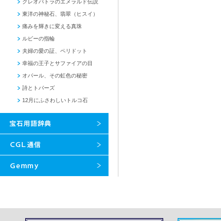
クレオパトラのエメラルド伝説
東洋の神秘石、翡翠（ヒスイ）
痛みを輝きに変える真珠
ルビーの指輪
夫婦の愛の証、ペリドット
幸福の王子とサファイアの目
オパール、その虹色の秘密
詩とトパーズ
12月にふさわしいトルコ石