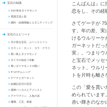
こんばんは』に
宝石の知識
恋をし、その経
14の有名ダイヤモンド
英国王冠と笏
さてゲーテが 
婚約・結婚指輪とエタニティリング
す。年の差、実
宝石のエピソード
けるウルリーケ
月が宿る宝石、ムーンストーン
ガーネットだっ
カラット・カット、カラ・クラリ
実」。つまりウ
青い鳥とダイヤモンド
と宝石でメッセ
ダイヤの似合う年齢
青いダイヤモンドの呪い
ネット。ウルリ
4つのサムシング
トを片時も離さ
ゲーテとガーネット
結婚記念日の宝石
この「愛を貫い
酒神バッカスとアメシスト
められています
アクワマリン、人魚の涙
赤い輝きのなか
珊瑚、三五、産後