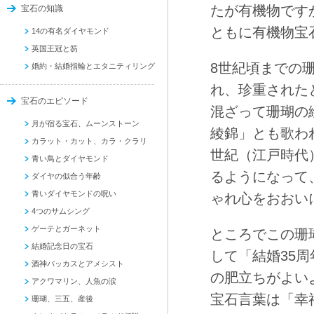
たが有機物です
宝石の知識
ともに有機物宝
14の有名ダイヤモンド
英国王冠と笏
8世紀頃までの
婚約・結婚指輪とエタニティリング
れ、珍重された
宝石のエピソード
混ざって珊瑚の
月が宿る宝石、ムーンストーン
綾錦」とも歌わ
カラット・カット、カラ・クラリ
世紀（江戸時代
青い鳥とダイヤモンド
るようになって
ダイヤの似合う年齢
青いダイヤモンドの呪い
ゃれ心をおおい
4つのサムシング
ゲーテとガーネット
ところでこの珊
結婚記念日の宝石
して「結婚35
酒神バッカスとアメシスト
の肥立ちがよい
アクワマリン、人魚の涙
宝石言葉は「幸
珊瑚、三五、産後