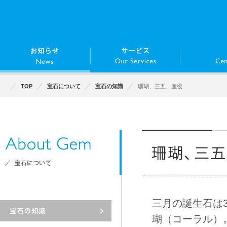
TOP
宝石について
宝石の知識
珊瑚、三五、産後
三月の誕生石は
瑚（コーラル）